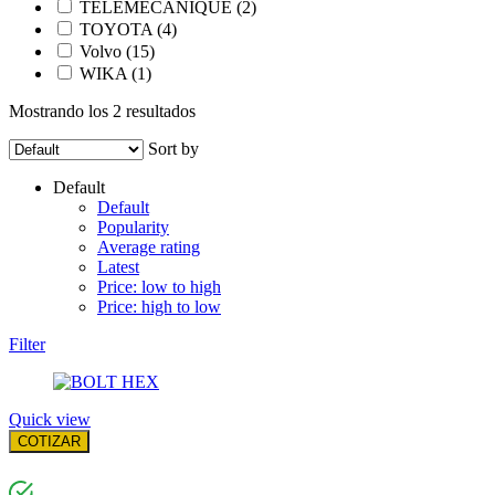
TELEMECANIQUE
(2)
TOYOTA
(4)
Volvo
(15)
WIKA
(1)
Mostrando los 2 resultados
Sort by
Default
Default
Popularity
Average rating
Latest
Price: low to high
Price: high to low
Filter
Quick view
COTIZAR