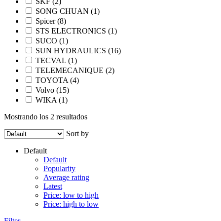
SKF
(2)
SONG CHUAN
(1)
Spicer
(8)
STS ELECTRONICS
(1)
SUCO
(1)
SUN HYDRAULICS
(16)
TECVAL
(1)
TELEMECANIQUE
(2)
TOYOTA
(4)
Volvo
(15)
WIKA
(1)
Mostrando los 2 resultados
Sort by
Default
Default
Popularity
Average rating
Latest
Price: low to high
Price: high to low
Filter