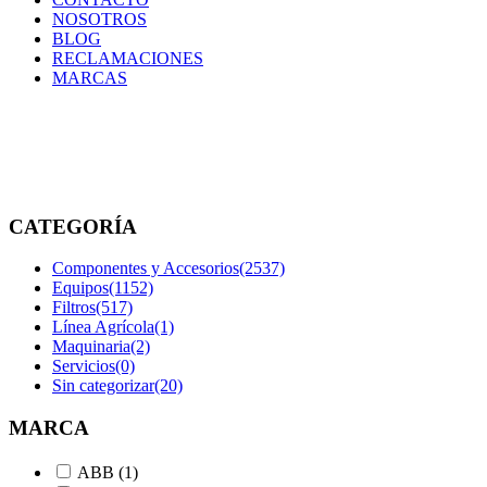
NOSOTROS
BLOG
RECLAMACIONES
MARCAS
Maquinaria
Inicio
/
Maquinaria
CATEGORÍA
Componentes y Accesorios
(2537)
Equipos
(1152)
Filtros
(517)
Línea Agrícola
(1)
Maquinaria
(2)
Servicios
(0)
Sin categorizar
(20)
MARCA
ABB
(1)