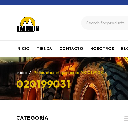
INICIO
TIENDA
CONTACTO
NOSOTROS
BL
Inicio
/
Productos etiquetados “020199031”
020199031
CATEGORÍA