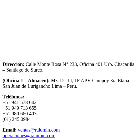
Dirección:
Calle Monte Rosa N° 233, Oficina 401 Urb. Chacarilla
– Santiago de Surco.
(Oficina 1 – Almacén):
Mz. D1 Lt, 1F APV Campoy 3ra Etapa
San Juan de Lurigancho Lima – Perú.
Teléfonos:
+51 941 578 642
+51 949 713 655
+51 980 660 403
(01) 245 0984
Email:
ventas@ralumin.com
operaciones@ralumin.com