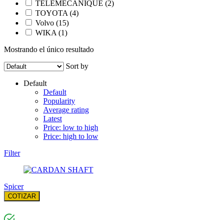
TELEMECANIQUE
(2)
TOYOTA
(4)
Volvo
(15)
WIKA
(1)
Mostrando el único resultado
Sort by
Default
Default
Popularity
Average rating
Latest
Price: low to high
Price: high to low
Filter
Spicer
COTIZAR