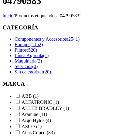
04790583
Inicio
/
Productos etiquetados “04790583”
CATEGORÍA
Componentes y Accesorios
(2541)
Equipos
(1152)
Filtros
(520)
Línea Agrícola
(1)
Maquinaria
(2)
Servicios
(0)
Sin categorizar
(20)
MARCA
ABB
(1)
ALFATRONIC
(1)
ALLEB BRADLEY
(1)
Aramine
(11)
Argo Hytos
(4)
ASCO
(1)
Atlas Copco
(83)