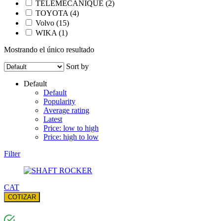
TELEMECANIQUE
(2)
TOYOTA
(4)
Volvo
(15)
WIKA
(1)
Mostrando el único resultado
Sort by
Default
Default
Popularity
Average rating
Latest
Price: low to high
Price: high to low
Filter
CAT
COTIZAR