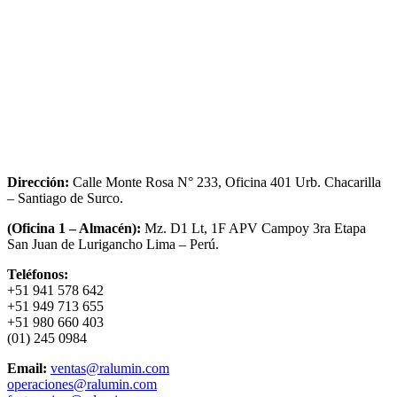
Dirección:
Calle Monte Rosa N° 233, Oficina 401 Urb. Chacarilla
– Santiago de Surco.
(Oficina 1 – Almacén):
Mz. D1 Lt, 1F APV Campoy 3ra Etapa
San Juan de Lurigancho Lima – Perú.
Teléfonos:
+51 941 578 642
+51 949 713 655
+51 980 660 403
(01) 245 0984
Email:
ventas@ralumin.com
operaciones@ralumin.com