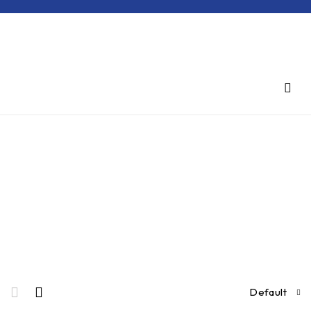
Inicio
/
Productos
etiquetados
“1712210”
1712210
Default