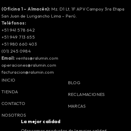
(Oficina 1 – Almacén):
Mz. D1 Lt, 1F APV Campoy 3ra Etapa
San Juan de Lurigancho Lima – Perú.
Teléfonos:
+51 941 578 642
+51 949 713 655
+51 980 660 403
(01) 245 0984
Email:
ventas@ralumin.com
operaciones@ralumin.com
facturacion@ralumin.com
INICIO
BLOG
TIENDA
RECLAMACIONES
CONTACTO
MARCAS
NOSOTROS
La mejor calidad
Ofrecemos productos de la mejor calidad.