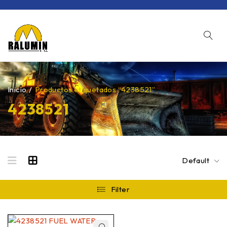
Inicio
/
Productos etiquetados “4238521”
4238521
Default
Filter