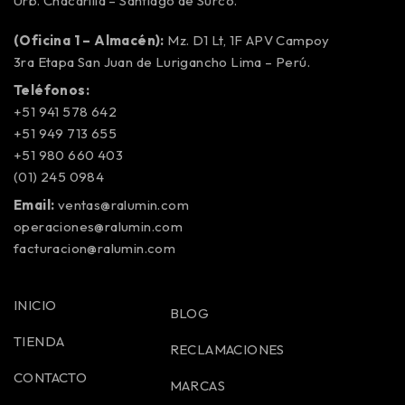
Urb. Chacarilla – Santiago de Surco.
(Oficina 1 – Almacén):
Mz. D1 Lt, 1F APV Campoy
3ra Etapa San Juan de Lurigancho Lima – Perú.
Teléfonos:
+51 941 578 642
+51 949 713 655
+51 980 660 403
(01) 245 0984
Email:
ventas@ralumin.com
operaciones@ralumin.com
facturacion@ralumin.com
INICIO
BLOG
TIENDA
RECLAMACIONES
CONTACTO
MARCAS