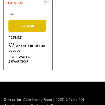
CAT
COTIZAR
4238521
Añadir a la lista de
deseos
FUEL WATER
SEPARATOR
Dirección:
Calle Monte Rosa N° 233, Oficina 401