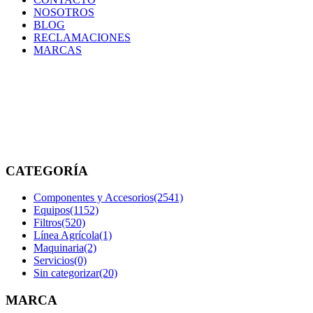
NOSOTROS
BLOG
RECLAMACIONES
MARCAS
50045687
Inicio
/
Productos
etiquetados
“50045687”
CATEGORÍA
Componentes y Accesorios
(2541)
Equipos
(1152)
Filtros
(520)
Línea Agrícola
(1)
Maquinaria
(2)
Servicios
(0)
Sin categorizar
(20)
MARCA