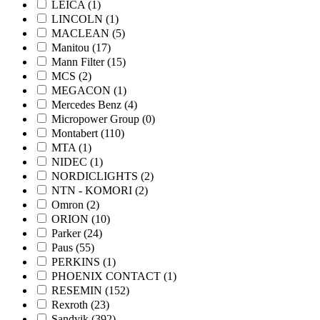
LEICA
(1)
LINCOLN
(1)
MACLEAN
(5)
Manitou
(17)
Mann Filter
(15)
MCS
(2)
MEGACON
(1)
Mercedes Benz
(4)
Micropower Group
(0)
Montabert
(110)
MTA
(1)
NIDEC
(1)
NORDICLIGHTS
(2)
NTN - KOMORI
(2)
Omron
(2)
ORION
(10)
Parker
(24)
Paus
(55)
PERKINS
(1)
PHOENIX CONTACT
(1)
RESEMIN
(152)
Rexroth
(23)
Sandvik
(392)