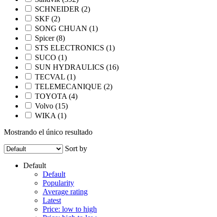
SCHNEIDER
(2)
SKF
(2)
SONG CHUAN
(1)
Spicer
(8)
STS ELECTRONICS
(1)
SUCO
(1)
SUN HYDRAULICS
(16)
TECVAL
(1)
TELEMECANIQUE
(2)
TOYOTA
(4)
Volvo
(15)
WIKA
(1)
Mostrando el único resultado
Sort by
Default
Default
Popularity
Average rating
Latest
Price: low to high