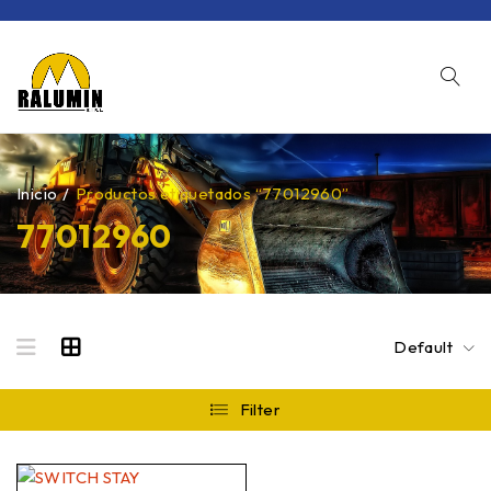
Inicio
/
Productos etiquetados “77012960”
77012960
Default
Filter