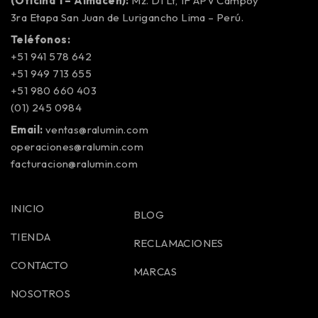
(Oficina 1 – Almacén):
Mz. D1 Lt, 1F APV Campoy
3ra Etapa San Juan de Lurigancho Lima – Perú.
Teléfonos:
+51 941 578 642
+51 949 713 655
+51 980 660 403
(01) 245 0984
Email:
ventas@ralumin.com
operaciones@ralumin.com
facturacion@ralumin.com
INICIO
BLOG
TIENDA
RECLAMACIONES
CONTACTO
MARCAS
NOSOTROS