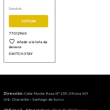
Sandvik
COTIZAR
77012960
Añadir a la lista de
deseos
SWITCH STAY
Dirección:
Calle Monte Rosa N° 233, Oficina 401
Urb. Chacarilla – Santiago de Surco.