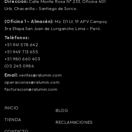
Dirección:
Calle Monte Rosa N° 233, Oficina 401
Urb. Chacarilla – Santiago de Surco.
(Oficina 1 – Almacén):
Mz. D1 Lt, 1F APV Campoy
3ra Etapa San Juan de Lurigancho Lima – Perú.
Teléfonos:
+51 941 578 642
+51 949 713 655
+51 980 660 403
(01) 245 0984
Email:
ventas@ralumin.com
operaciones@ralumin.com
facturacion@ralumin.com
INICIO
BLOG
TIENDA
RECLAMACIONES
CONTACTO