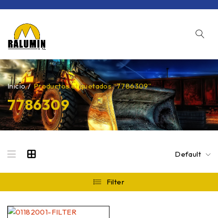
Inicio
/
Productos etiquetados “7786309”
7786309
Default
Filter