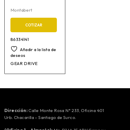
Montabert
COTIZAR
86334141
Añadir a la lista de
deseos
GEAR DRIVE
Dirección:
Calle Monte Rosa N° 233, Oficina 401
Urb. Chacarilla – Santiago de Surco.