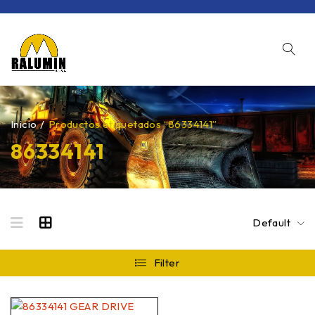
Inicio
/
Productos etiquetados “86334141”
86334141
Default
Filter