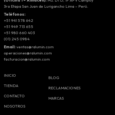
(Oficina 1 – Almacén):
Mz. D1 Lt, 1F APV Campoy
3ra Etapa San Juan de Lurigancho Lima – Perú.
Teléfonos:
+51 941 578 642
+51 949 713 655
+51 980 660 403
(01) 245 0984
Email:
ventas@ralumin.com
operaciones@ralumin.com
facturacion@ralumin.com
INICIO
BLOG
TIENDA
RECLAMACIONES
CONTACTO
MARCAS
NOSOTROS