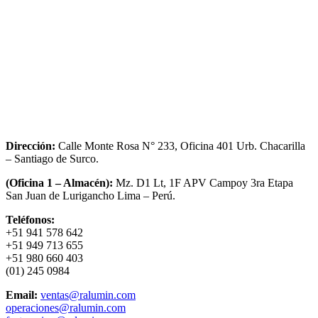
Dirección:
Calle Monte Rosa N° 233, Oficina 401 Urb. Chacarilla
– Santiago de Surco.
(Oficina 1 – Almacén):
Mz. D1 Lt, 1F APV Campoy 3ra Etapa
San Juan de Lurigancho Lima – Perú.
Teléfonos:
+51 941 578 642
+51 949 713 655
+51 980 660 403
(01) 245 0984
Email:
ventas@ralumin.com
operaciones@ralumin.com