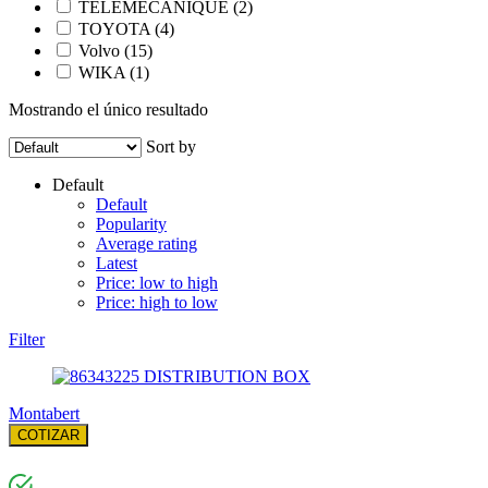
TELEMECANIQUE
(2)
TOYOTA
(4)
Volvo
(15)
WIKA
(1)
Mostrando el único resultado
Sort by
Default
Default
Popularity
Average rating
Latest
Price: low to high
Price: high to low
Filter
Montabert
COTIZAR