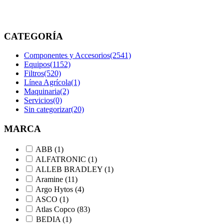
etiquetados
“86731312”
CATEGORÍA
Componentes y Accesorios
(2541)
Equipos
(1152)
Filtros
(520)
Línea Agrícola
(1)
Maquinaria
(2)
Servicios
(0)
Sin categorizar
(20)
MARCA
ABB
(1)
ALFATRONIC
(1)
ALLEB BRADLEY
(1)
Aramine
(11)
Argo Hytos
(4)
ASCO
(1)
Atlas Copco
(83)
BEDIA
(1)