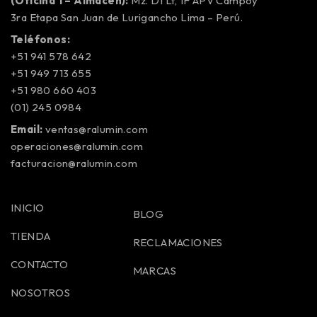
(Oficina 1 – Almacén):
Mz. D1 Lt, 1F APV Campoy
3ra Etapa San Juan de Lurigancho Lima – Perú.
Teléfonos:
+51 941 578 642
+51 949 713 655
+51 980 660 403
(01) 245 0984
Email:
ventas@ralumin.com
operaciones@ralumin.com
facturacion@ralumin.com
INICIO
BLOG
TIENDA
RECLAMACIONES
CONTACTO
MARCAS
NOSOTROS