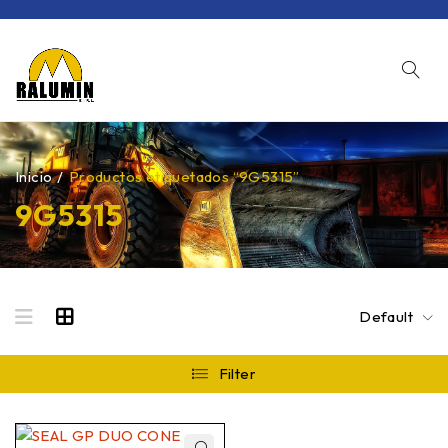
Inicio
/
Productos etiquetados “9G5315”
9G5315
Default
Filter