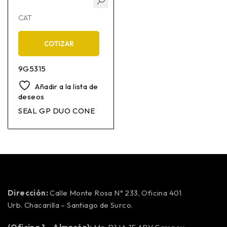
CAT
COTIZAR
9G5315
Añadir a la lista de
deseos
SEAL GP DUO CONE
Dirección:
Calle Monte Rosa N° 233, Oficina 401
Urb. Chacarilla – Santiago de Surco.