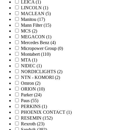
LEICA
(1)
LINCOLN
(1)
MACLEAN
(5)
Manitou
(17)
Mann Filter
(15)
MCS
(2)
MEGACON
(1)
Mercedes Benz
(4)
Micropower Group
(0)
Montabert
(110)
MTA
(1)
NIDEC
(1)
NORDICLIGHTS
(2)
NTN - KOMORI
(2)
Omron
(2)
ORION
(10)
Parker
(24)
Paus
(55)
PERKINS
(1)
PHOENIX CONTACT
(1)
RESEMIN
(152)
Rexroth
(23)
Sandvik
(392)