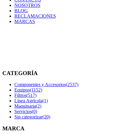
NOSOTROS
BLOG
RECLAMACIONES
MARCAS
P550425
Inicio
/
Productos
etiquetados
“P550425”
CATEGORÍA
Componentes y Accesorios
(2537)
Equipos
(1152)
Filtros
(517)
Línea Agrícola
(1)
Maquinaria
(2)
Servicios
(0)
Sin categorizar
(20)
MARCA