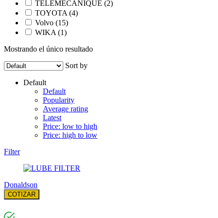
TELEMECANIQUE
(2)
TOYOTA
(4)
Volvo
(15)
WIKA
(1)
Mostrando el único resultado
Sort by
Default
Default
Popularity
Average rating
Latest
Price: low to high
Price: high to low
Filter
Donaldson
COTIZAR