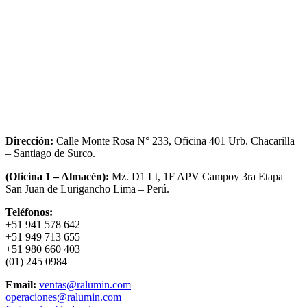
Dirección:
Calle Monte Rosa N° 233, Oficina 401 Urb. Chacarilla
– Santiago de Surco.
(Oficina 1 – Almacén):
Mz. D1 Lt, 1F APV Campoy 3ra Etapa
San Juan de Lurigancho Lima – Perú.
Teléfonos:
+51 941 578 642
+51 949 713 655
+51 980 660 403
(01) 245 0984
Email:
ventas@ralumin.com
operaciones@ralumin.com