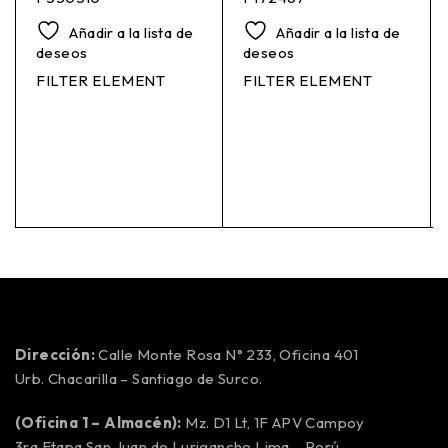
Añadir a la lista de
Añadir a la lista de
deseos
deseos
FILTER ELEMENT
FILTER ELEMENT
Dirección:
Calle Monte Rosa N° 233, Oficina 401
Urb. Chacarilla – Santiago de Surco.
(Oficina 1 – Almacén):
Mz. D1 Lt, 1F APV Campoy
3ra Etapa San Juan de Lurigancho Lima – Perú.