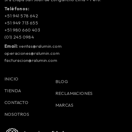
Teléfonos:
+51 941 578 642
+51 949 713 655
+51 980 660 403
(01) 245 0984
Email:
ventas@ralumin.com
operaciones@ralumin.com
facturacion@ralumin.com
INICIO
BLOG
TIENDA
RECLAMACIONES
CONTACTO
MARCAS
NOSOTROS