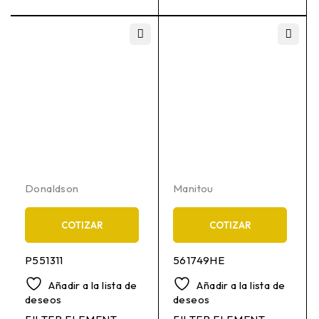
Donaldson
Manitou
COTIZAR
COTIZAR
P551311
561749HE
Añadir a la lista de
Añadir a la lista de
deseos
deseos