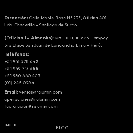
Dirección:
Calle Monte Rosa N° 233, Oficina 401
Urb. Chacarilla – Santiago de Surco.
(Oficina 1 – Almacén):
Mz. D1 Lt, 1F APV Campoy
3ra Etapa San Juan de Lurigancho Lima – Perú.
Teléfonos:
+51 941 578 642
+51 949 713 655
+51 980 660 403
(01) 245 0984
Email:
ventas@ralumin.com
operaciones@ralumin.com
facturacion@ralumin.com
INICIO
BLOG