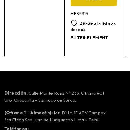
HF35315
Añadir a la lista de
deseos
FILTER ELEMENT
Dirección:
Calle Monte Rosa N° 233, Oficina 401
Urb. Chacarilla – Santiago de Surco.
(Oficina 1 – Almacén):
Mz. D1 Lt, 1F APV Campoy
3ra Etapa San Juan de Lurigancho Lima – Perú.
Teléfonos: