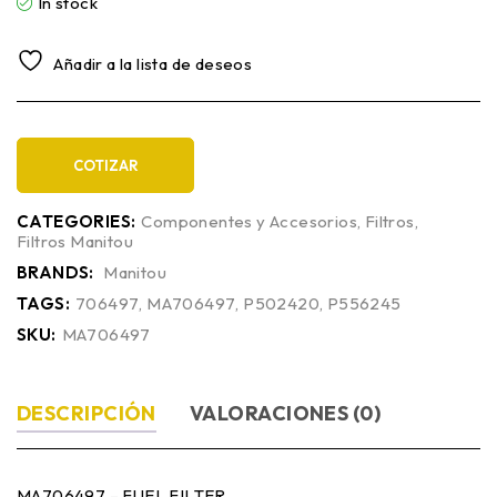
In stock
Añadir a la lista de deseos
COTIZAR
CATEGORIES:
Componentes y Accesorios
,
Filtros
,
Filtros Manitou
BRANDS:
Manitou
TAGS:
706497
,
MA706497
,
P502420
,
P556245
SKU:
MA706497
DESCRIPCIÓN
VALORACIONES (0)
MA706497 – FUEL FILTER