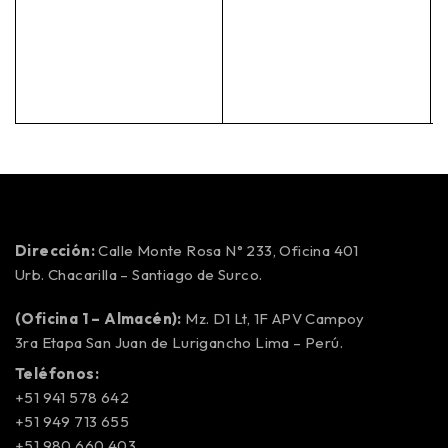
Dirección:
Calle Monte Rosa N° 233, Oficina 401
Urb. Chacarilla – Santiago de Surco.
(Oficina 1 – Almacén):
Mz. D1 Lt, 1F APV Campoy
3ra Etapa San Juan de Lurigancho Lima – Perú.
Teléfonos:
+51 941 578 642
+51 949 713 655
+51 980 660 403