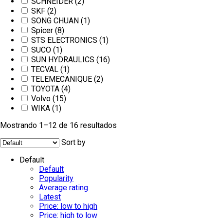
SCHNEIDER
(2)
SKF
(2)
SONG CHUAN
(1)
Spicer
(8)
STS ELECTRONICS
(1)
SUCO
(1)
SUN HYDRAULICS
(16)
TECVAL
(1)
TELEMECANIQUE
(2)
TOYOTA
(4)
Volvo
(15)
WIKA
(1)
Mostrando 1–12 de 16 resultados
Sort by
Default
Default
Popularity
Average rating
Latest
Price: low to high
Price: high to low