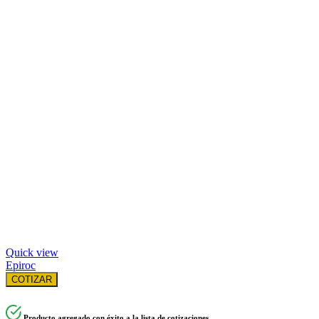
Quick view
Epiroc
COTIZAR
Producto agregado con éxito a la lista de cotizaciones