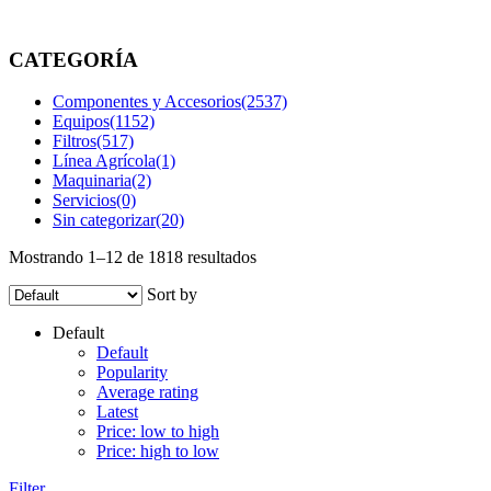
brands
/
Epiroc
CATEGORÍA
Componentes y Accesorios
(2537)
Equipos
(1152)
Filtros
(517)
Línea Agrícola
(1)
Maquinaria
(2)
Servicios
(0)
Sin categorizar
(20)
Mostrando 1–12 de 1818 resultados
Sort by
Default
Default
Popularity
Average rating
Latest
Price: low to high
Price: high to low
Filter