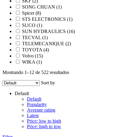
SKF
(2)
SONG CHUAN
(1)
Spicer
(8)
STS ELECTRONICS
(1)
SUCO
(1)
SUN HYDRAULICS
(16)
TECVAL
(1)
TELEMECANIQUE
(2)
TOYOTA
(4)
Volvo
(15)
WIKA
(1)
Mostrando 1–12 de 522 resultados
Sort by
Default
Default
Popularity
Average rating
Latest
Price: low to high
Price: high to low
Filter