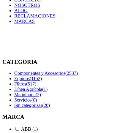
NOSOTROS
BLOG
RECLAMACIONES
MARCAS
Jumbos
Inicio
/
Equipos
/
Jumbos
CATEGORÍA
Componentes y Accesorios
(2537)
Equipos
(1152)
Filtros
(517)
Línea Agrícola
(1)
Maquinaria
(2)
Servicios
(0)
Sin categorizar
(20)
MARCA
ABB
(1)