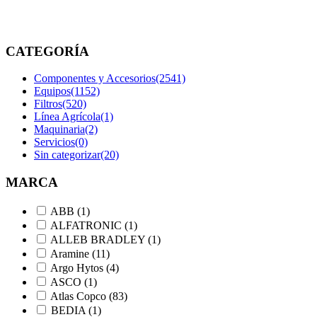
etiquetados
“010515313”
CATEGORÍA
Componentes y Accesorios
(2541)
Equipos
(1152)
Filtros
(520)
Línea Agrícola
(1)
Maquinaria
(2)
Servicios
(0)
Sin categorizar
(20)
MARCA
ABB
(1)
ALFATRONIC
(1)
ALLEB BRADLEY
(1)
Aramine
(11)
Argo Hytos
(4)
ASCO
(1)
Atlas Copco
(83)
BEDIA
(1)