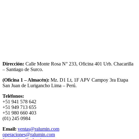
Dirección:
Calle Monte Rosa N° 233, Oficina 401 Urb. Chacarilla
– Santiago de Surco.
(Oficina 1 – Almacén):
Mz. D1 Lt, 1F APV Campoy 3ra Etapa
San Juan de Lurigancho Lima – Perú.
Teléfonos:
+51 941 578 642
+51 949 713 655
+51 980 660 403
(01) 245 0984
Email:
ventas@ralumin.com
operaciones@ralumin.com