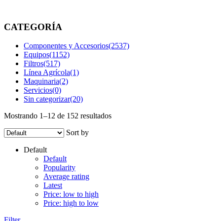
brands
/
RESEMIN
CATEGORÍA
Componentes y Accesorios
(2537)
Equipos
(1152)
Filtros
(517)
Línea Agrícola
(1)
Maquinaria
(2)
Servicios
(0)
Sin categorizar
(20)
Mostrando 1–12 de 152 resultados
Sort by
Default
Default
Popularity
Average rating
Latest
Price: low to high
Price: high to low
Filter