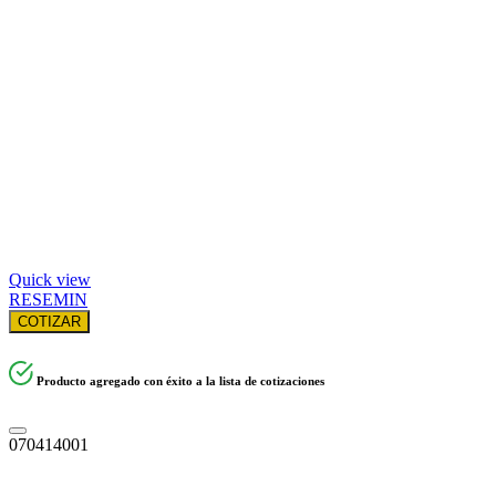
Quick view
RESEMIN
COTIZAR
Producto agregado con éxito a la lista de cotizaciones
070414001