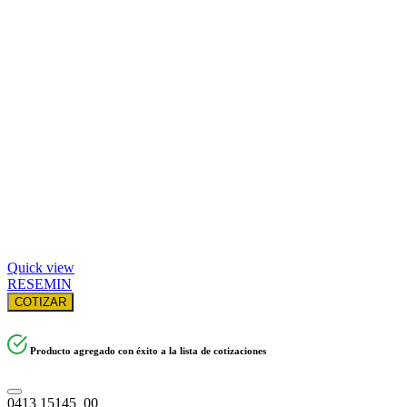
Quick view
RESEMIN
COTIZAR
Producto agregado con éxito a la lista de cotizaciones
0413 15145_00