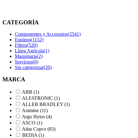
etiquetados
“0147136303”
CATEGORÍA
Componentes y Accesorios
(2541)
Equipos
(1152)
Filtros
(520)
Línea Agrícola
(1)
Maquinaria
(2)
Servicios
(0)
Sin categorizar
(20)
MARCA
ABB
(1)
ALFATRONIC
(1)
ALLEB BRADLEY
(1)
Aramine
(11)
Argo Hytos
(4)
ASCO
(1)
Atlas Copco
(83)
BEDIA
(1)