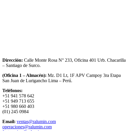
Dirección:
Calle Monte Rosa N° 233, Oficina 401 Urb. Chacarilla
– Santiago de Surco.
(Oficina 1 – Almacén):
Mz. D1 Lt, 1F APV Campoy 3ra Etapa
San Juan de Lurigancho Lima – Perú.
Teléfonos:
+51 941 578 642
+51 949 713 655
+51 980 660 403
(01) 245 0984
Email:
ventas@ralumin.com
operaciones@ralumin.com