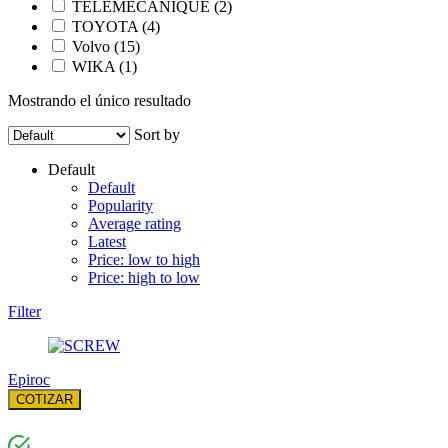
TELEMECANIQUE
(2)
TOYOTA
(4)
Volvo
(15)
WIKA
(1)
Mostrando el único resultado
Sort by
Default
Default
Popularity
Average rating
Latest
Price: low to high
Price: high to low
Filter
Epiroc
COTIZAR