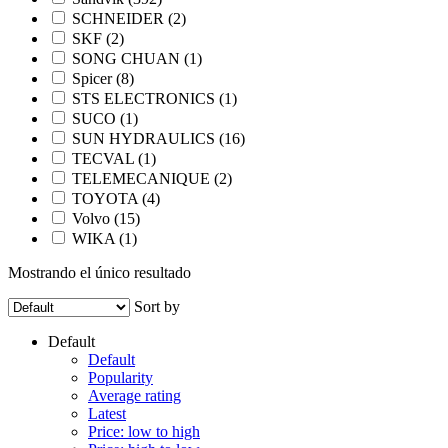
SCHNEIDER
(2)
SKF
(2)
SONG CHUAN
(1)
Spicer
(8)
STS ELECTRONICS
(1)
SUCO
(1)
SUN HYDRAULICS
(16)
TECVAL
(1)
TELEMECANIQUE
(2)
TOYOTA
(4)
Volvo
(15)
WIKA
(1)
Mostrando el único resultado
Sort by
Default
Default
Popularity
Average rating
Latest
Price: low to high