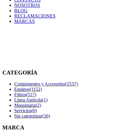
NOSOTROS
BLOG
RECLAMACIONES
MARCAS
017793013
Inicio
/
Productos
etiquetados
“017793013”
CATEGORÍA
Componentes y Accesorios
(2537)
Equipos
(1152)
Filtros
(517)
Línea Agrícola
(1)
Maquinaria
(2)
Servicios
(0)
Sin categorizar
(20)
MARCA