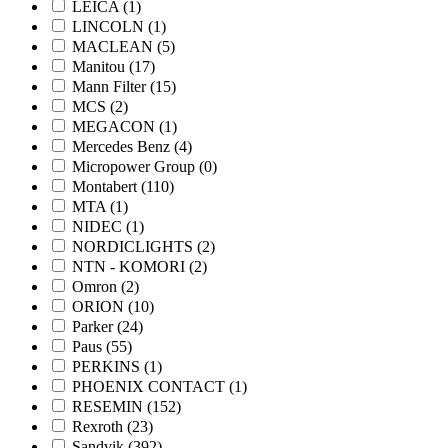
LEICA
(1)
LINCOLN
(1)
MACLEAN
(5)
Manitou
(17)
Mann Filter
(15)
MCS
(2)
MEGACON
(1)
Mercedes Benz
(4)
Micropower Group
(0)
Montabert
(110)
MTA
(1)
NIDEC
(1)
NORDICLIGHTS
(2)
NTN - KOMORI
(2)
Omron
(2)
ORION
(10)
Parker
(24)
Paus
(55)
PERKINS
(1)
PHOENIX CONTACT
(1)
RESEMIN
(152)
Rexroth
(23)
Sandvik
(392)