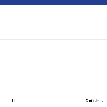
Inicio
/
Productos
etiquetados
“0500129600”
0500129600
Default