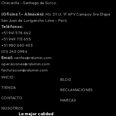
Chacarilla – Santiago de Surco.
(Oficina 1 – Almacén):
Mz. D1 Lt, 1F APV Campoy 3ra Etapa
San Juan de Lurigancho Lima – Perú.
Teléfonos:
+51 941 578 642
+51 949 713 655
+51 980 660 403
(01) 245 0984
Email:
ventas@ralumin.com
operaciones@ralumin.com
facturacion@ralumin.com
INICIO
BLOG
TIENDA
RECLAMACIONES
CONTACTO
MARCAS
NOSOTROS
La mejor calidad