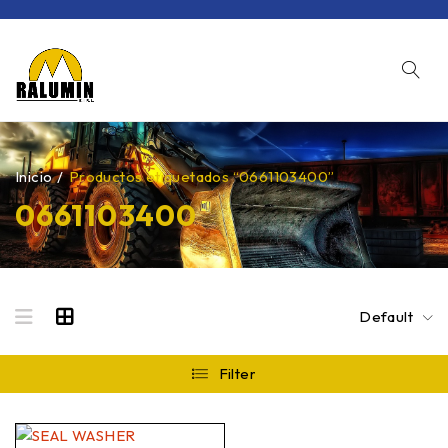
Inicio
/
Productos etiquetados “0661103400”
0661103400
Default
Filter