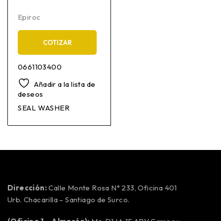
Epiroc
COTIZAR
0661103400
Añadir a la lista de
deseos
SEAL WASHER
Dirección:
Calle Monte Rosa N° 233, Oficina 401
Urb. Chacarilla – Santiago de Surco.