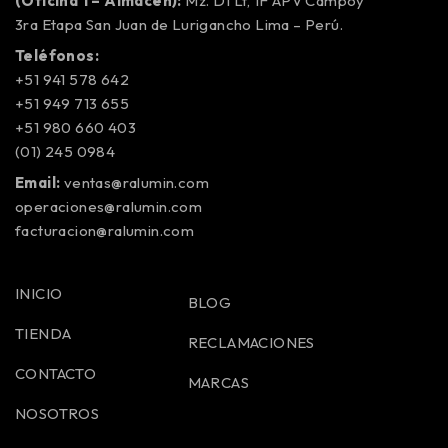
(Oficina 1 – Almacén):
Mz. D1 Lt, 1F APV Campoy
3ra Etapa San Juan de Lurigancho Lima – Perú.
Teléfonos:
+51 941 578 642
+51 949 713 655
+51 980 660 403
(01) 245 0984
Email:
ventas@ralumin.com
operaciones@ralumin.com
facturacion@ralumin.com
INICIO
BLOG
TIENDA
RECLAMACIONES
CONTACTO
MARCAS
NOSOTROS