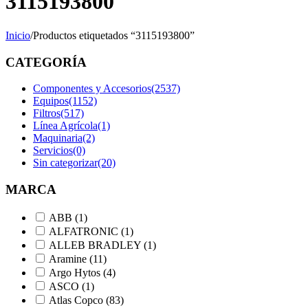
3115193800
Inicio
/
Productos etiquetados “3115193800”
CATEGORÍA
Componentes y Accesorios
(2537)
Equipos
(1152)
Filtros
(517)
Línea Agrícola
(1)
Maquinaria
(2)
Servicios
(0)
Sin categorizar
(20)
MARCA
ABB
(1)
ALFATRONIC
(1)
ALLEB BRADLEY
(1)
Aramine
(11)
Argo Hytos
(4)
ASCO
(1)
Atlas Copco
(83)