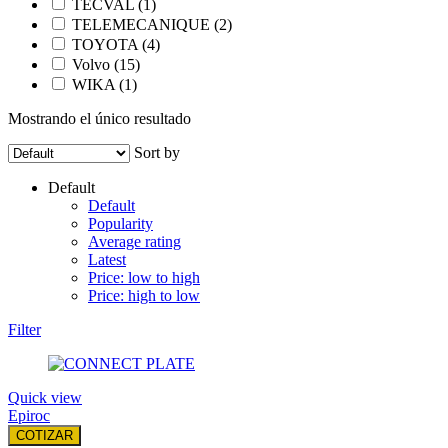
TECVAL
(1)
TELEMECANIQUE
(2)
TOYOTA
(4)
Volvo
(15)
WIKA
(1)
Mostrando el único resultado
Sort by
Default
Default
Popularity
Average rating
Latest
Price: low to high
Price: high to low
Filter
Quick view
Epiroc
COTIZAR