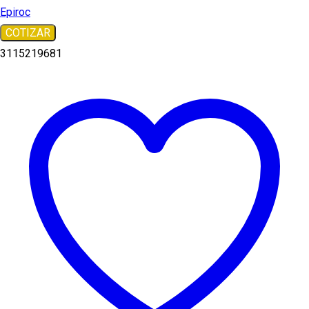
Epiroc
COTIZAR
3115219681