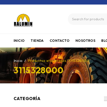
INICIO
TIENDA
CONTACTO
NOSOTROS
BL
Inicio
/
Productos etiquetados “3115328000”
3115328000
CATEGORÍA