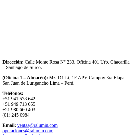
Dirección:
Calle Monte Rosa N° 233, Oficina 401 Urb. Chacarilla
– Santiago de Surco.
(Oficina 1 – Almacén):
Mz. D1 Lt, 1F APV Campoy 3ra Etapa
San Juan de Lurigancho Lima – Perú.
Teléfonos:
+51 941 578 642
+51 949 713 655
+51 980 660 403
(01) 245 0984
Email:
ventas@ralumin.com
operaciones@ralumin.com