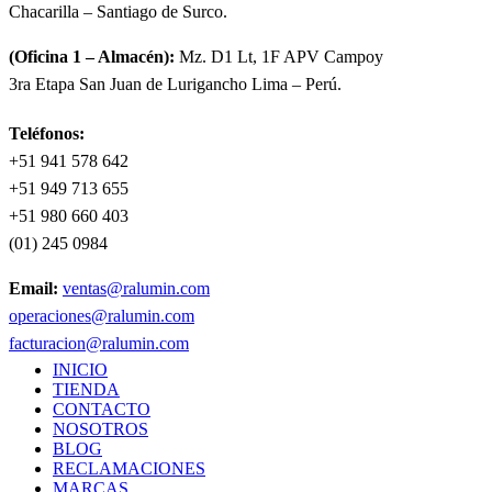
Chacarilla – Santiago de Surco.
(Oficina 1 – Almacén):
Mz. D1 Lt, 1F APV Campoy
3ra Etapa San Juan de Lurigancho Lima – Perú.
Teléfonos:
+51 941 578 642
+51 949 713 655
+51 980 660 403
(01) 245 0984
Email:
ventas@ralumin.com
operaciones@ralumin.com
facturacion@ralumin.com
INICIO
TIENDA
CONTACTO
NOSOTROS
BLOG
RECLAMACIONES
MARCAS