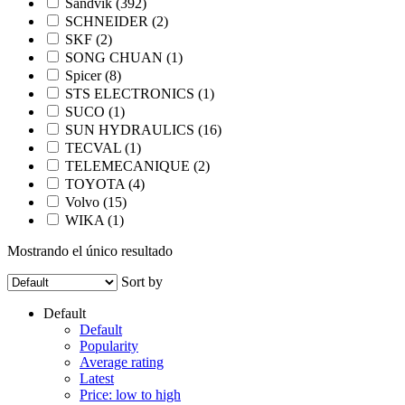
Sandvik
(392)
SCHNEIDER
(2)
SKF
(2)
SONG CHUAN
(1)
Spicer
(8)
STS ELECTRONICS
(1)
SUCO
(1)
SUN HYDRAULICS
(16)
TECVAL
(1)
TELEMECANIQUE
(2)
TOYOTA
(4)
Volvo
(15)
WIKA
(1)
Mostrando el único resultado
Sort by
Default
Default
Popularity
Average rating
Latest
Price: low to high