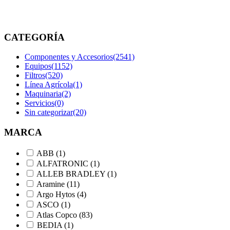
etiquetados
“9106112560”
CATEGORÍA
Componentes y Accesorios
(2541)
Equipos
(1152)
Filtros
(520)
Línea Agrícola
(1)
Maquinaria
(2)
Servicios
(0)
Sin categorizar
(20)
MARCA
ABB
(1)
ALFATRONIC
(1)
ALLEB BRADLEY
(1)
Aramine
(11)
Argo Hytos
(4)
ASCO
(1)
Atlas Copco
(83)
BEDIA
(1)