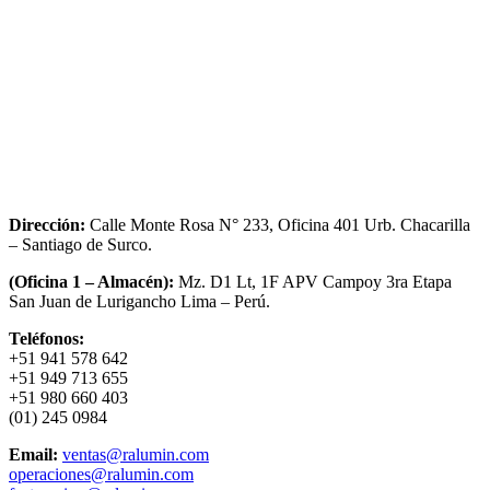
Dirección:
Calle Monte Rosa N° 233, Oficina 401 Urb. Chacarilla
– Santiago de Surco.
(Oficina 1 – Almacén):
Mz. D1 Lt, 1F APV Campoy 3ra Etapa
San Juan de Lurigancho Lima – Perú.
Teléfonos:
+51 941 578 642
+51 949 713 655
+51 980 660 403
(01) 245 0984
Email:
ventas@ralumin.com
operaciones@ralumin.com