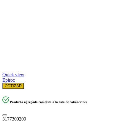
Quick view
Epiroc
COTIZAR
Producto agregado con éxito a la lista de cotizaciones
3177309209