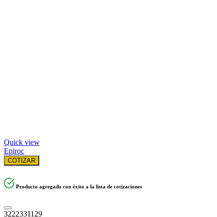
Quick view
Epiroc
COTIZAR
Producto agregado con éxito a la lista de cotizaciones
3222331129