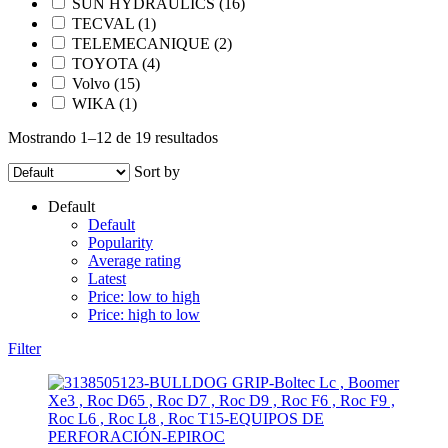
SUN HYDRAULICS
(16)
TECVAL
(1)
TELEMECANIQUE
(2)
TOYOTA
(4)
Volvo
(15)
WIKA
(1)
Mostrando 1–12 de 19 resultados
Sort by
Default
Default
Popularity
Average rating
Latest
Price: low to high
Price: high to low
Filter