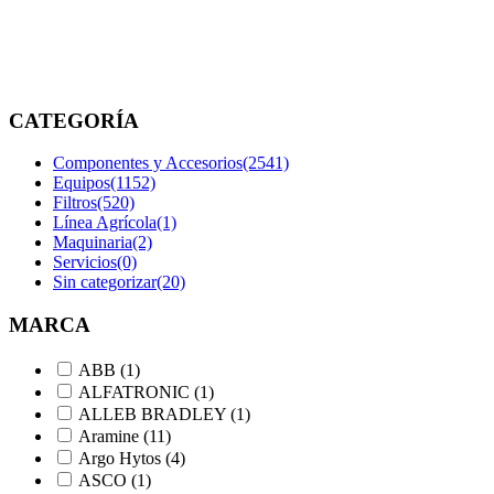
Inicio
/
Productos
etiquetados
“ROC T15”
CATEGORÍA
Componentes y Accesorios
(2541)
Equipos
(1152)
Filtros
(520)
Línea Agrícola
(1)
Maquinaria
(2)
Servicios
(0)
Sin categorizar
(20)
MARCA
ABB
(1)
ALFATRONIC
(1)
ALLEB BRADLEY
(1)
Aramine
(11)
Argo Hytos
(4)
ASCO
(1)