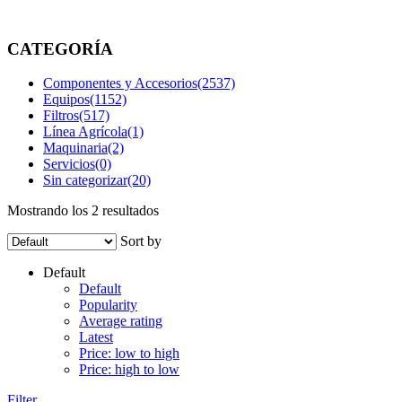
brands
/
Hydraulics
CATEGORÍA
Componentes y Accesorios
(2537)
Equipos
(1152)
Filtros
(517)
Línea Agrícola
(1)
Maquinaria
(2)
Servicios
(0)
Sin categorizar
(20)
Mostrando los 2 resultados
Sort by
Default
Default
Popularity
Average rating
Latest
Price: low to high
Price: high to low
Filter