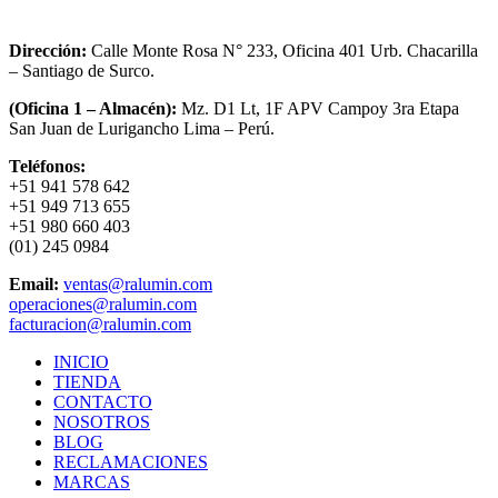
Dirección:
Calle Monte Rosa N° 233, Oficina 401 Urb. Chacarilla
– Santiago de Surco.
(Oficina 1 – Almacén):
Mz. D1 Lt, 1F APV Campoy 3ra Etapa
San Juan de Lurigancho Lima – Perú.
Teléfonos:
+51 941 578 642
+51 949 713 655
+51 980 660 403
(01) 245 0984
Email:
ventas@ralumin.com
operaciones@ralumin.com
facturacion@ralumin.com
INICIO
TIENDA
CONTACTO
NOSOTROS
BLOG
RECLAMACIONES
MARCAS