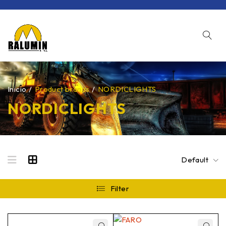
Inicio
/
Product brands
/
NORDICLIGHTS
NORDICLIGHTS
Default
Filter