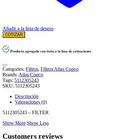
Añadir a la lista de deseos
COTIZAR
Producto agregado con éxito a la lista de cotizaciones
Categories:
Filtros
,
Filtros Atlas Copco
Brands:
Atlas Copco
Tags:
5112305243
SKU:
5112305243
Descripción
Valoraciones (0)
5112305243 – FILTER
Show More
Show Less
Customers reviews