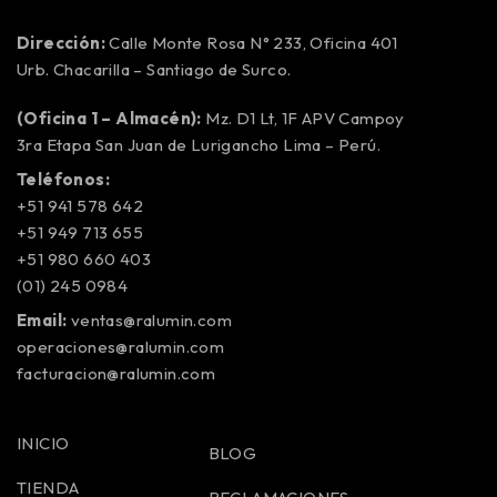
Dirección:
Calle Monte Rosa N° 233, Oficina 401
Urb. Chacarilla – Santiago de Surco.
(Oficina 1 – Almacén):
Mz. D1 Lt, 1F APV Campoy
3ra Etapa San Juan de Lurigancho Lima – Perú.
Teléfonos:
+51 941 578 642
+51 949 713 655
+51 980 660 403
(01) 245 0984
Email:
ventas@ralumin.com
operaciones@ralumin.com
facturacion@ralumin.com
INICIO
BLOG
TIENDA