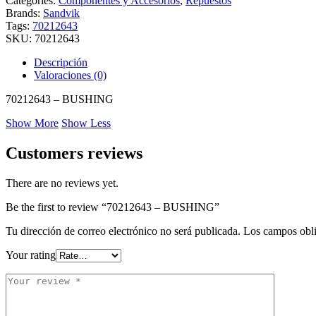
Categories:
Componentes y Accesorios
,
Repuestos
Brands:
Sandvik
Tags:
70212643
SKU:
70212643
Descripción
Valoraciones (0)
70212643 – BUSHING
Show More
Show Less
Customers reviews
There are no reviews yet.
Be the first to review “70212643 – BUSHING”
Tu dirección de correo electrónico no será publicada.
Los campos obli
Your rating