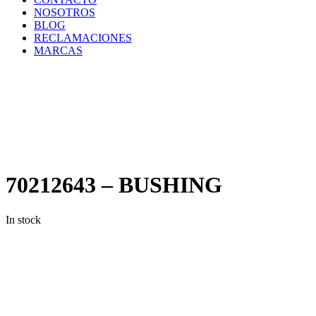
NOSOTROS
BLOG
RECLAMACIONES
MARCAS
Inicio
/
Componentes
y
Accesorios
/
Repuestos
/
70212643
– BUSHING
70212643 – BUSHING
In stock