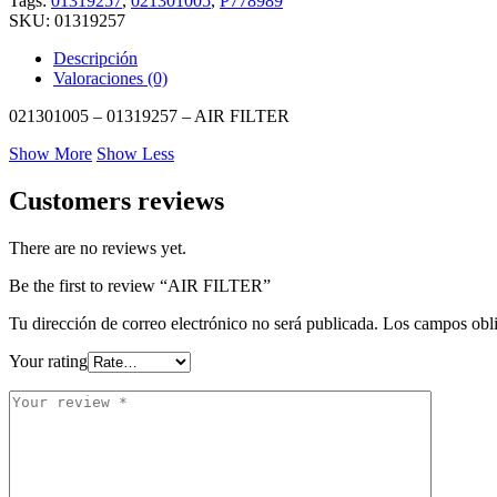
Tags:
01319257
,
021301005
,
P778989
SKU:
01319257
Descripción
Valoraciones (0)
021301005 – 01319257 – AIR FILTER
Show More
Show Less
Customers reviews
There are no reviews yet.
Be the first to review “AIR FILTER”
Tu dirección de correo electrónico no será publicada.
Los campos obli
Your rating