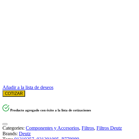
Añadir a la lista de deseos
COTIZAR
Producto agregado con éxito a la lista de cotizaciones
Categories:
Componentes y Accesorios
,
Filtros
,
Filtros Deutz
Brands:
Deutz