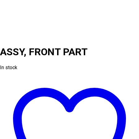
y
Accesorios
/
Repuestos
/
ASSY,
FRONT PART
ASSY, FRONT PART
In stock