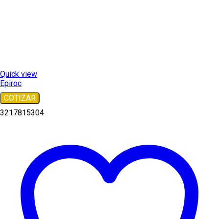
Quick view
Epiroc
COTIZAR
3217815304