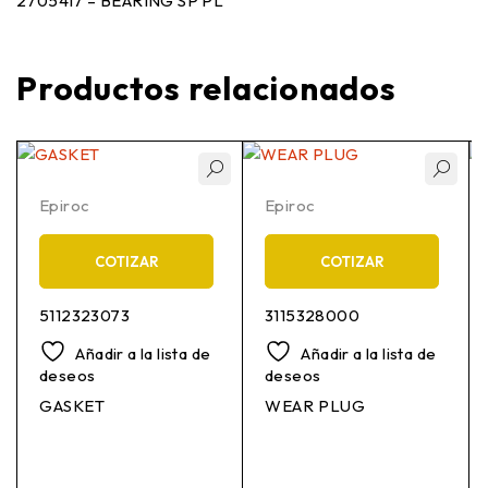
2705417 – BEARING SP PL
Productos relacionados
Epiroc
Epiroc
COTIZAR
COTIZAR
5112323073
3115328000
Añadir a la lista de
Añadir a la lista de
deseos
deseos
GASKET
WEAR PLUG