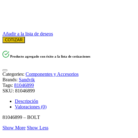
Añadir a la lista de deseos
COTIZAR
Producto agregado con éxito a la lista de cotizaciones
Categories:
Componentes y Accesorios
Brands:
Sandvik
Tags:
81046899
SKU:
81046899
Descripción
Valoraciones (0)
81046899 – BOLT
Show More
Show Less