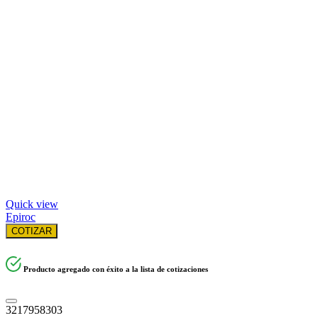
Quick view
Epiroc
COTIZAR
Producto agregado con éxito a la lista de cotizaciones
3217958303