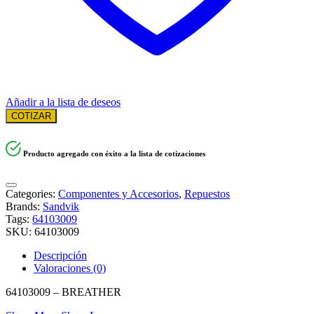
Añadir a la lista de deseos
COTIZAR
Producto agregado con éxito a la lista de cotizaciones
Categories:
Componentes y Accesorios
,
Repuestos
Brands:
Sandvik
Tags:
64103009
SKU:
64103009
Descripción
Valoraciones (0)
64103009 – BREATHER