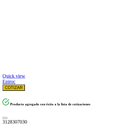
Quick view
Epiroc
COTIZAR
Producto agregado con éxito a la lista de cotizaciones
3128307030