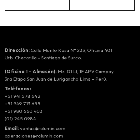
Dirección:
Calle Monte Rosa N° 233, Oficina 401
Urb. Chacarilla – Santiago de Surco.
(Oficina 1 – Almacén):
Mz. D1 Lt, 1F APV Campoy
3ra Etapa San Juan de Lurigancho Lima – Perú.
Teléfonos:
+51 941 578 642
+51 949 713 655
+51 980 660 403
(01) 245 0984
Email:
ventas@ralumin.com
operaciones@ralumin.com