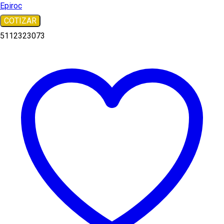
Epiroc
COTIZAR
5112323073