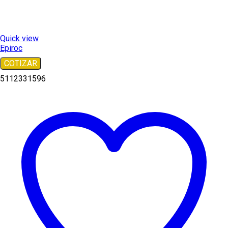
Quick view
Epiroc
COTIZAR
5112331596