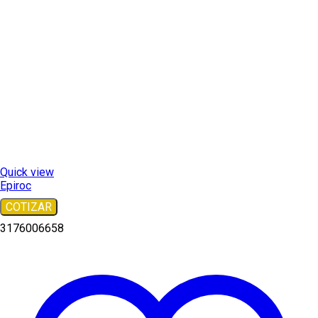
Quick view
Epiroc
COTIZAR
3176006658